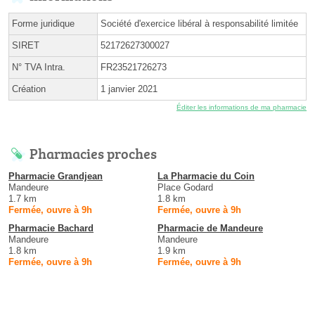
Forme juridique
Société d'exercice libéral à responsabilité limitée
SIRET
52172627300027
N° TVA Intra.
FR23521726273
Création
1 janvier 2021
Éditer les informations de ma pharmacie
Pharmacies proches
Pharmacie Grandjean
La Pharmacie du Coin
Mandeure
Place Godard
1.7 km
1.8 km
Fermée, ouvre à 9h
Fermée, ouvre à 9h
Pharmacie Bachard
Pharmacie de Mandeure
Mandeure
Mandeure
1.8 km
1.9 km
Fermée, ouvre à 9h
Fermée, ouvre à 9h