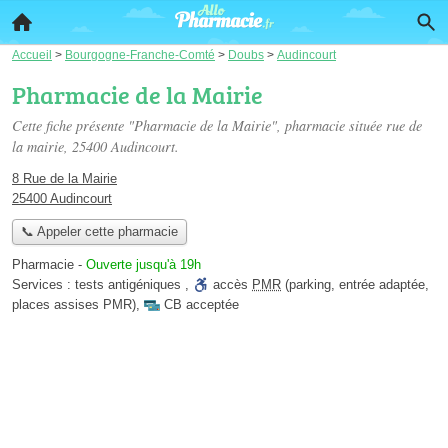
Accueil
>
Bourgogne-Franche-Comté
>
Doubs
>
Audincourt
Pharmacie de la Mairie
Cette fiche présente "Pharmacie de la Mairie", pharmacie située
rue de
la mairie
, 25400 Audincourt.
8 Rue de la Mairie
25400 Audincourt
📞 Appeler cette pharmacie
Pharmacie
-
Ouverte jusqu'à 19h
Services :
tests antigéniques
,
accès
PMR
(parking, entrée adaptée,
places assises PMR)
,
CB acceptée