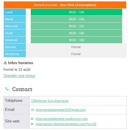
Samedi prochain :
Jour férié (Assomption)
Lundi
8h30 - 19h
Mardi
8h30 - 19h
Mercredi
8h30 - 19h
Jeudi
8h30 - 19h
Vendredi
8h30 - 19h
Samedi
Fermé
(15 août)
Dimanche
Fermé
Fermé le 15 août
Signaler une erreur
Contact
Téléphone
Téléphoner à la pharmacie
Email
pharmaciedelamairie25ⓐgmail.com
pharmaciedelamairie-audincourt.com
Site web
pharmacies.pharmaciengiphar.com/?cp=25