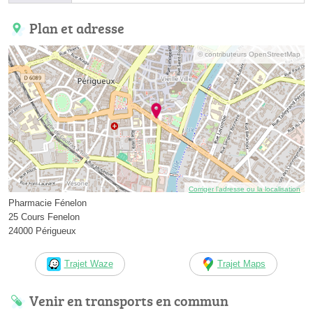
Plan et adresse
© contributeurs OpenStreetMap
Corriger l’adresse ou la localisation
Pharmacie Fénelon
25 Cours Fenelon
24000 Périgueux
Trajet Waze
Trajet Maps
Venir en transports en commun