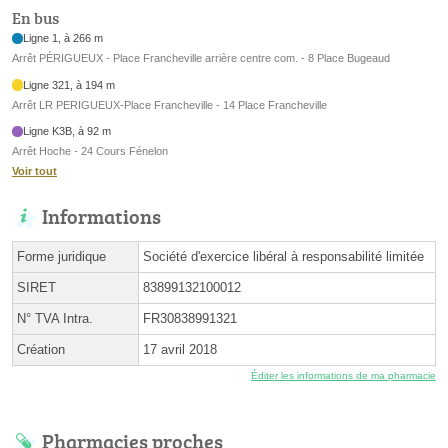
En bus
Ligne 1, à 266 m
Arrêt PÉRIGUEUX - Place Francheville arrière centre com. - 8 Place Bugeaud
Ligne 321, à 194 m
Arrêt LR PERIGUEUX-Place Francheville - 14 Place Francheville
Ligne K3B, à 92 m
Arrêt Hoche - 24 Cours Fénelon
Voir tout
Informations
Forme juridique
Société d'exercice libéral à responsabilité limitée
SIRET
83899132100012
N° TVA Intra.
FR30838991321
Création
17 avril 2018
Éditer les informations de ma pharmacie
Pharmacies proches