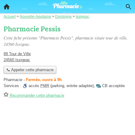
Accueil
>
Nouvelle-Aquitaine
>
Dordogne
>
Issigeac
Pharmacie Pessis
Cette fiche présente "Pharmacie Pessis", pharmacie située
tour de ville
,
24560 Issigeac.
89 Tour de Ville
24560 Issigeac
📞 Appeler cette pharmacie
Pharmacie
-
Fermée, ouvre à 9h
Services :
accès
PMR
(parking, entrée adaptée)
,
CB acceptée
Recommander cette pharmacie