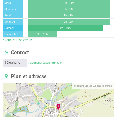
Mardi
9h - 20h
Mercredi
9h - 20h
Jeudi
9h - 20h
Vendredi
9h - 20h
Samedi
9h - 19h
Dimanche
9h - 13h
Signaler une erreur
Contact
Téléphone
Téléphoner à la pharmacie
Plan et adresse
© contributeurs OpenStreetMap