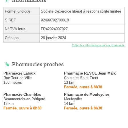
Forme juridique
Société d'exercice libéral à responsabilité limitée
SIRET
92499792700018
N° TVA Intra.
FR42924997927
Création
26 janvier 2024
Éditer les informations de ma pharmacie
Pharmacies proches
Pharmacie Laloux
Pharmacie REVOL Jean Marc
Rue Tour de Ville
Couze-et-Saint-Front
158 mètres
13 km
Fermée, ouvre à 8h30
Pharmacie Chamblas
Pharmacie de Mouleydier
Beaumontois-en-Périgord
Mouleydier
13 km
14 km
Fermée, ouvre à 8h30
Fermée, ouvre à 8h30