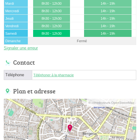
Mardi
8h30 - 12h30
14h - 19h
Mercredi
8h30 - 12h30
14h - 19h
Jeudi
8h30 - 12h30
14h - 19h
Vendredi
8h30 - 12h30
14h - 19h
Samedi
8h30 - 12h30
14h - 19h
Dimanche
Fermé
Signaler une erreur
Contact
Téléphone
Téléphoner à la pharmacie
Plan et adresse
© contributeurs OpenStreetMap