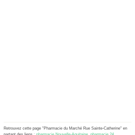
Retrouvez cette page "Pharmacie du Marché Rue Sainte-Catherine" en
partant des liens :
pharmacie Nouvelle-Aquitaine
,
pharmacie 24
,