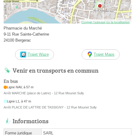
Corriger l’adresse ou la localisation
Pharmacie du Marché
9-11 Rue Sainte-Catherine
24100 Bergerac
Trajet Waze
Trajet Maps
Venir en transports en commun
En bus
Ligne NAV, à 57 m
Arrêt MARCHE (place de Lattre) - 12 Rue Mounet Sully
Ligne L1, à 47 m
Arrêt PLACE DE LATTRE DE TASSIGNY - 12 Rue Mounet Sully
Informations
Forme juridique
SARL