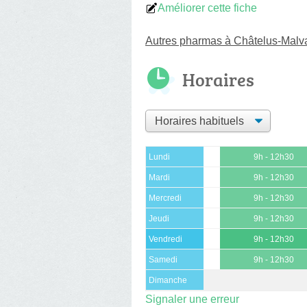
Améliorer cette fiche
Autres pharmas à Châtelus-Malva
Horaires
Lundi
9h - 12h30
Mardi
9h - 12h30
Mercredi
9h - 12h30
Jeudi
9h - 12h30
Vendredi
9h - 12h30
Samedi
9h - 12h30
Dimanche
Signaler une erreur