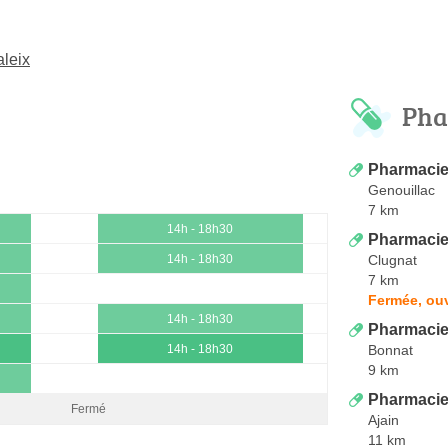
leix
Pha
Pharmacie
Genouillac
7 km
14h - 18h30
Pharmacie 
Clugnat
14h - 18h30
7 km
Fermée, ouv
14h - 18h30
Pharmacie
Bonnat
14h - 18h30
9 km
Pharmacie
Fermé
Ajain
11 km