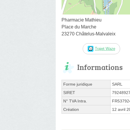
Pharmacie Mathieu
Place du Marche
23270 Châtelus-Malvaleix
Trajet Waze
Informations
Forme juridique
SARL
SIRET
7924892
N° TVA Intra.
FR53792
Création
12 avril 