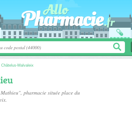
>
Châtelus-Malvaleix
ieu
e Mathieu", pharmacie située
place du
eix.