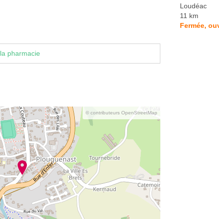
Loudéac
11 km
Fermée, ou
la pharmacie
© contributeurs OpenStreetMap