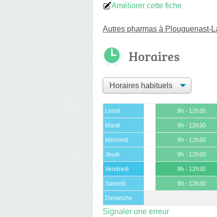
Améliorer cette fiche
Autres pharmas à Plouguenast-L
Horaires
Lundi
9h - 12h30
Mardi
9h - 12h30
Mercredi
9h - 12h30
Jeudi
9h - 12h30
Vendredi
9h - 12h30
Samedi
9h - 12h30
Dimanche
Signaler une erreur