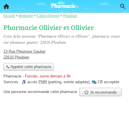
Accueil
>
Bretagne
>
Côtes-d'Armor
>
Pleubian
Pharmacie Ollivier et Ollivier
Cette fiche présente "Pharmacie Ollivier et Ollivier", pharmacie située
rue pleumeur gautier
, 22610 Pleubian.
13 Rue Pleumeur Gautier
22610 Pleubian
📞 Appeler cette pharmacie
Pharmacie
-
Fermée, ouvre demain à 9h
Services :
accès
PMR
(parking, entrée adaptée)
,
CB acceptée
Une personne
recommande
cette pharmacie.
Je recommande