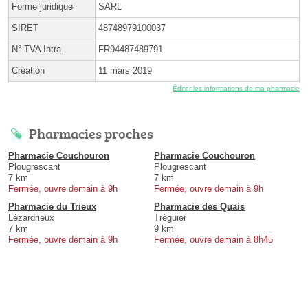
Forme juridique
SARL
SIRET
48748979100037
N° TVA Intra.
FR94487489791
Création
11 mars 2019
Éditer les informations de ma pharmacie
Pharmacies proches
Pharmacie Couchouron
Pharmacie Couchouron
Plougrescant
Plougrescant
7 km
7 km
Fermée, ouvre demain à 9h
Fermée, ouvre demain à 9h
Pharmacie du Trieux
Pharmacie des Quais
Lézardrieux
Tréguier
7 km
9 km
Fermée, ouvre demain à 9h
Fermée, ouvre demain à 8h45