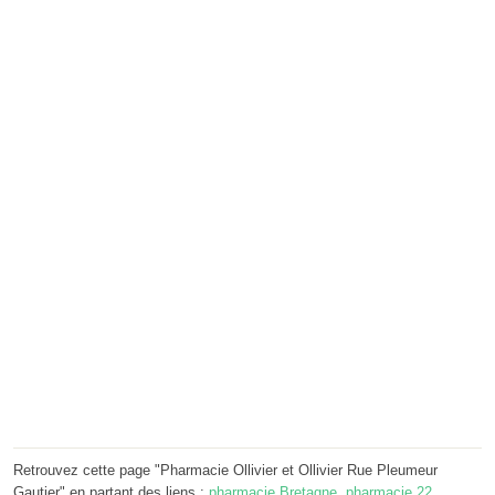
Retrouvez cette page "Pharmacie Ollivier et Ollivier Rue Pleumeur
Gautier" en partant des liens :
pharmacie Bretagne
,
pharmacie 22
,