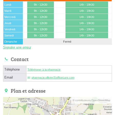
Lundi
9h - 12h30
14h - 19h30
Mardi
9h - 12h30
14h - 19h30
Mercredi
9h - 12h30
14h - 19h30
Jeudi
9h - 12h30
14h - 19h30
Vendredi
9h - 12h30
14h - 19h30
Samedi
9h - 12h30
14h - 19h30
Dimanche
Fermé
Signaler une erreur
Contact
Téléphone
Téléphoner à la pharmacie
Email
pharmacie.ollivierⓐoffisecure.com
Plan et adresse
© contributeurs OpenStreetMap