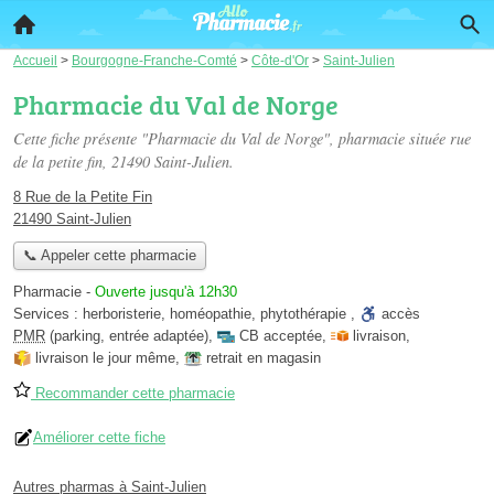
Accueil
>
Bourgogne-Franche-Comté
>
Côte-d'Or
>
Saint-Julien
Pharmacie du Val de Norge
Cette fiche présente "Pharmacie du Val de Norge", pharmacie située
rue
de la petite fin
, 21490 Saint-Julien.
8 Rue de la Petite Fin
21490 Saint-Julien
📞 Appeler cette pharmacie
Pharmacie
-
Ouverte jusqu'à 12h30
Services :
herboristerie
,
homéopathie
,
phytothérapie
,
accès
PMR
(parking, entrée adaptée)
,
CB acceptée
,
livraison
,
livraison le jour même
,
retrait en magasin
Recommander cette pharmacie
Améliorer cette fiche
Autres pharmas à Saint-Julien