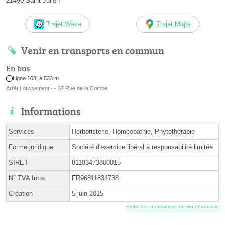
21490 Saint-Julien
Trajet Waze
Trajet Maps
Venir en transports en commun
En bus
Ligne 103, à 533 m
Arrêt Lotissement - - 37 Rue de la Combe
Informations
Services
Herboristerie, Homéopathie, Phytothérapie
Forme juridique
Société d'exercice libéral à responsabilité limitée
SIRET
81183473800015
N° TVA Intra.
FR96811834738
Création
5 juin 2015
Éditer les informations de ma pharmacie