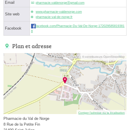
Email
pharmacie.valdenorgeⓐgmail.com
www.pharmacie-valdenorge.com
Site web
pharmacie-val-de-norge.fr
facebook.com/Pharmacie-Du-Val-De-Norge-172029585819381
Facebook
8
Plan et adresse
© contributeurs OpenStreetMap
Corriger l’adresse ou la localisation
Pharmacie du Val de Norge
8 Rue de la Petite Fin