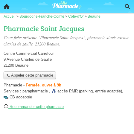
Accueil
>
Bourgogne-Franche-Comté
>
Côte-d'Or
>
Beaune
Pharmacie Saint Jacques
Cette fiche présente "Pharmacie Saint Jacques", pharmacie située
avenue
charles de gaulle
, 21200 Beaune.
Centre Commercial Carrefour
9 Avenue Charles de Gaulle
21200 Beaune
📞 Appeler cette pharmacie
Pharmacie
-
Fermée, ouvre à 9h
Services :
parapharmacie
,
accès
PMR
(parking, entrée adaptée)
,
CB acceptée
Recommander cette pharmacie