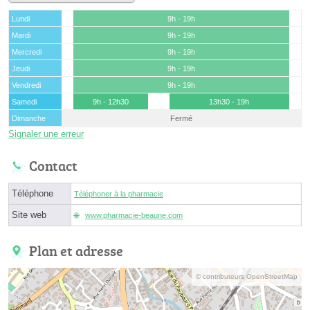
Lundi
9h - 19h
Mardi
9h - 19h
Mercredi
9h - 19h
Jeudi
9h - 19h
Vendredi
9h - 19h
Samedi
9h - 12h30
13h30 - 19h
Dimanche
Fermé
Signaler une erreur
Contact
Téléphone
Téléphoner à la pharmacie
Site web
www.pharmacie-beaune.com
Plan et adresse
© contributeurs OpenStreetMap