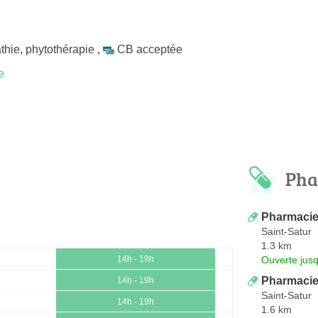
thie
,
phytothérapie
,
CB acceptée
e
Pha
Pharmacie
Saint-Satur
1.3 km
Ouverte jus
14h - 19h
Pharmacie
14h - 19h
Saint-Satur
14h - 19h
1.6 km