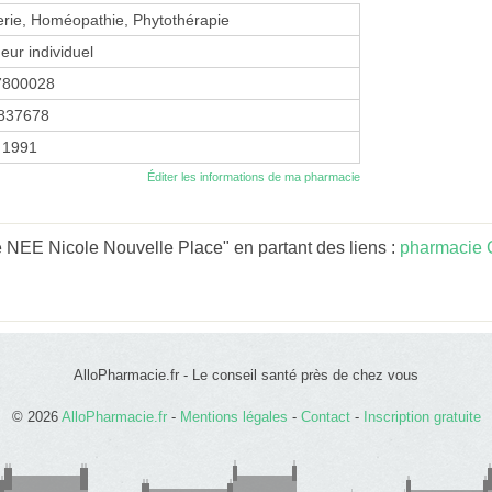
erie, Homéopathie, Phytothérapie
eur individuel
7800028
837678
 1991
Éditer les informations de ma pharmacie
 NEE Nicole Nouvelle Place" en partant des liens :
pharmacie C
AlloPharmacie.fr - Le conseil santé près de chez vous
© 2026
AlloPharmacie.fr
-
Mentions légales
-
Contact
-
Inscription gratuite