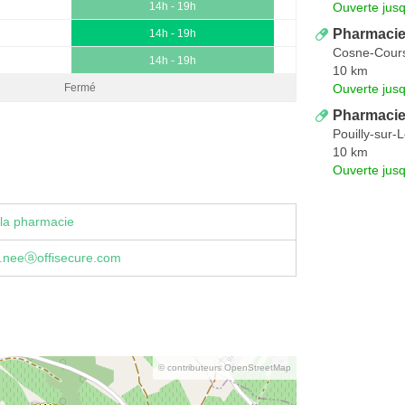
Ouverte jus
14h - 19h
Pharmacie
14h - 19h
Cosne-Cours
14h - 19h
10 km
Ouverte jus
Fermé
Pharmacie
Pouilly-sur-L
10 km
Ouverte jus
la pharmacie
.neeⓐoffisecure.com
© contributeurs OpenStreetMap