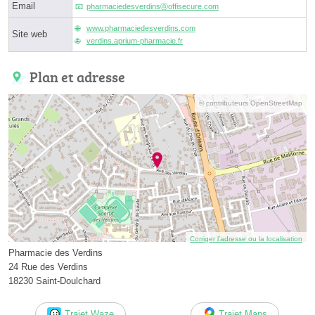
Email
pharmaciedesverdinsⓐoffisecure.com
www.pharmaciedesverdins.com
Site web
verdins.aprium-pharmacie.fr
Plan et adresse
© contributeurs OpenStreetMap
Corriger l’adresse ou la localisation
Pharmacie des Verdins
24 Rue des Verdins
18230 Saint-Doulchard
Trajet Waze
Trajet Maps