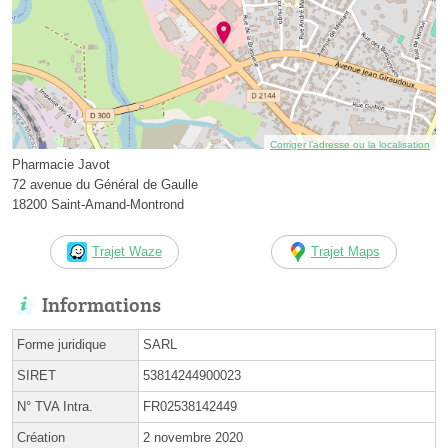
Corriger l’adresse ou la localisation
Pharmacie Javot
72 avenue du Général de Gaulle
18200 Saint-Amand-Montrond
Trajet Waze
Trajet Maps
Informations
Forme juridique
SARL
SIRET
53814244900023
N° TVA Intra.
FR02538142449
Création
2 novembre 2020