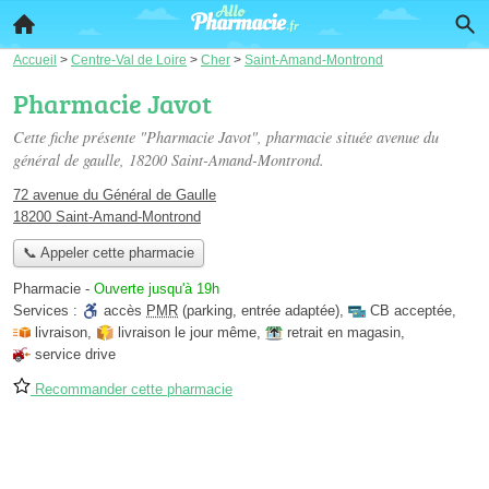
Accueil
>
Centre-Val de Loire
>
Cher
>
Saint-Amand-Montrond
Pharmacie Javot
Cette fiche présente "Pharmacie Javot", pharmacie située
avenue du
général de gaulle
, 18200 Saint-Amand-Montrond.
72 avenue du Général de Gaulle
18200 Saint-Amand-Montrond
📞 Appeler cette pharmacie
Pharmacie
-
Ouverte jusqu'à 19h
Services :
accès
PMR
(parking, entrée adaptée)
,
CB acceptée
,
livraison
,
livraison le jour même
,
retrait en magasin
,
service drive
Recommander cette pharmacie