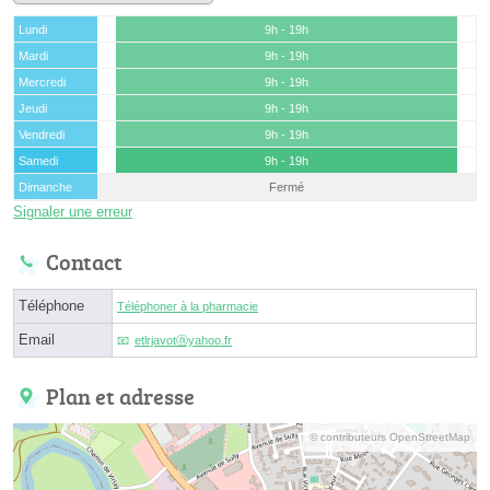
Lundi
9h - 19h
Mardi
9h - 19h
Mercredi
9h - 19h
Jeudi
9h - 19h
Vendredi
9h - 19h
Samedi
9h - 19h
Dimanche
Fermé
Signaler une erreur
Contact
Téléphone
Téléphoner à la pharmacie
Email
etlrjavotⓐyahoo.fr
Plan et adresse
© contributeurs OpenStreetMap