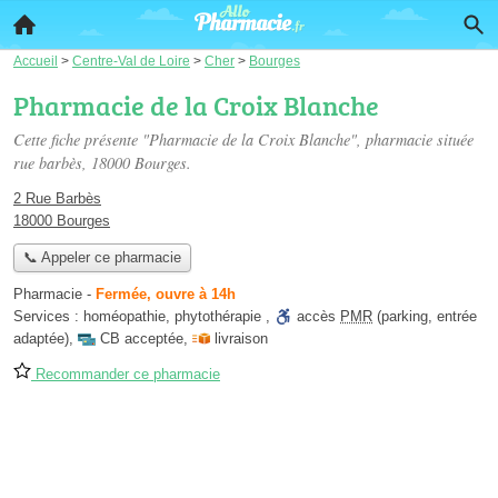
Accueil
>
Centre-Val de Loire
>
Cher
>
Bourges
Pharmacie de la Croix Blanche
Cette fiche présente "Pharmacie de la Croix Blanche", pharmacie située
rue barbès
, 18000 Bourges.
2 Rue Barbès
18000 Bourges
📞 Appeler ce pharmacie
Pharmacie
-
Fermée, ouvre à 14h
Services :
homéopathie
,
phytothérapie
,
accès
PMR
(parking, entrée
adaptée)
,
CB acceptée
,
livraison
Recommander ce pharmacie