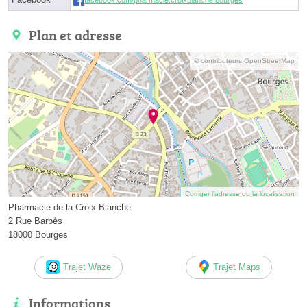
facebook.com/pharmacie.croixblanche.bourges
Plan et adresse
© contributeurs OpenStreetMap
Corriger l’adresse ou la localisation
Pharmacie de la Croix Blanche
2 Rue Barbès
18000 Bourges
Trajet Waze
Trajet Maps
Informations