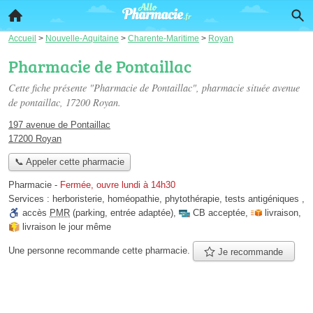
Accueil
>
Nouvelle-Aquitaine
>
Charente-Maritime
>
Royan
Pharmacie de Pontaillac
Cette fiche présente "Pharmacie de Pontaillac", pharmacie située
avenue
de pontaillac
, 17200 Royan.
197 avenue de Pontaillac
17200 Royan
📞 Appeler cette pharmacie
Pharmacie
-
Fermée, ouvre lundi à 14h30
Services :
herboristerie
,
homéopathie
,
phytothérapie
,
tests antigéniques
,
accès
PMR
(parking, entrée adaptée)
,
CB acceptée
,
livraison
,
livraison le jour même
Une personne
recommande
cette pharmacie.
Je recommande