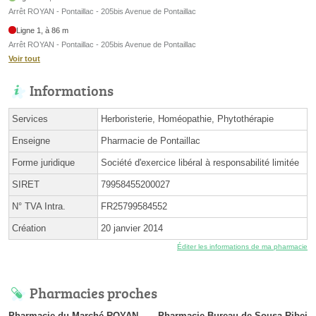
Arrêt ROYAN - Pontaillac - 205bis Avenue de Pontaillac
Ligne 1, à 86 m
Arrêt ROYAN - Pontaillac - 205bis Avenue de Pontaillac
Voir tout
Informations
Services
Herboristerie, Homéopathie, Phytothérapie
Enseigne
Pharmacie de Pontaillac
Forme juridique
Société d'exercice libéral à responsabilité limitée
SIRET
79958455200027
N° TVA Intra.
FR25799584552
Création
20 janvier 2014
Éditer les informations de ma pharmacie
Pharmacies proches
Pharmacie du Marché ROYAN
Pharmacie Bureau de Sousa Ribei