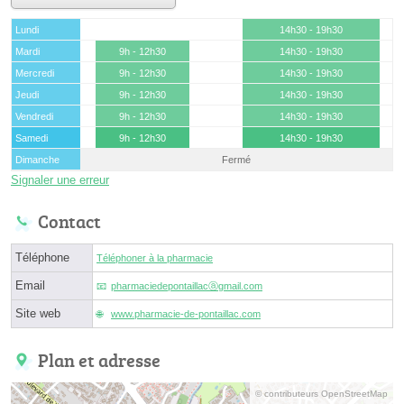
Lundi
14h30 - 19h30
Mardi
9h - 12h30
14h30 - 19h30
Mercredi
9h - 12h30
14h30 - 19h30
Jeudi
9h - 12h30
14h30 - 19h30
Vendredi
9h - 12h30
14h30 - 19h30
Samedi
9h - 12h30
14h30 - 19h30
Dimanche
Fermé
Signaler une erreur
Contact
Téléphone
Téléphoner à la pharmacie
Email
pharmaciedepontaillacⓐgmail.com
Site web
www.pharmacie-de-pontaillac.com
Plan et adresse
© contributeurs OpenStreetMap