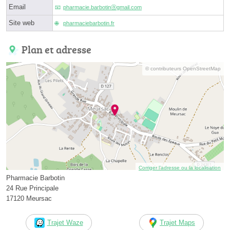
Email
pharmacie.barbotinⓐgmail.com
Site web
pharmaciebarbotin.fr
Plan et adresse
© contributeurs OpenStreetMap
Corriger l’adresse ou la localisation
Pharmacie Barbotin
24 Rue Principale
17120 Meursac
Trajet Waze
Trajet Maps