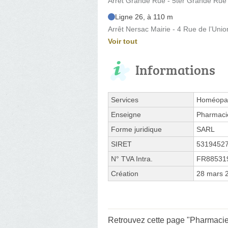
Arrêt Grande Rue - 5ter Grande Rue
Ligne 26, à 110 m
Arrêt Nersac Mairie - 4 Rue de l’Unio
Voir tout
Informations
Services
Homéopat
Enseigne
Pharmaci
Forme juridique
SARL
SIRET
5319452
N° TVA Intra.
FR88531
Création
28 mars 
Retrouvez cette page "Pharmacie 