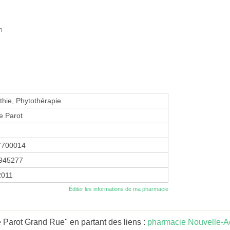
n
hie, Phytothérapie
e Parot
7700014
945277
2011
Éditer les informations de ma pharmacie
Parot Grand Rue" en partant des liens :
pharmacie Nouvelle-A