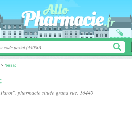
>
Nersac
t
 Parot", pharmacie située
grand rue
, 16440