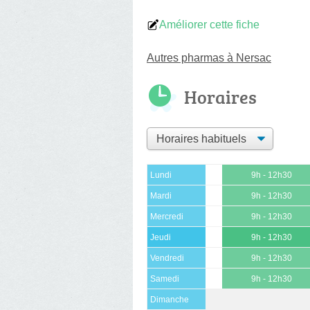
Améliorer cette fiche
Autres pharmas à Nersac
Horaires
Lundi
9h - 12h30
Mardi
9h - 12h30
Mercredi
9h - 12h30
Jeudi
9h - 12h30
Vendredi
9h - 12h30
Samedi
9h - 12h30
Dimanche