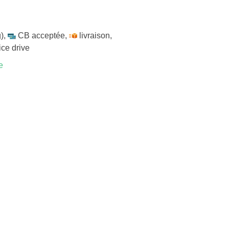
)
,
CB acceptée
,
livraison
,
ice drive
e