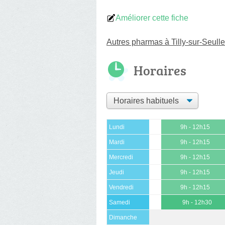
Améliorer cette fiche
Autres pharmas à Tilly-sur-Seull
Horaires
Lundi
9h - 12h15
Mardi
9h - 12h15
Mercredi
9h - 12h15
Jeudi
9h - 12h15
Vendredi
9h - 12h15
Samedi
9h - 12h30
Dimanche