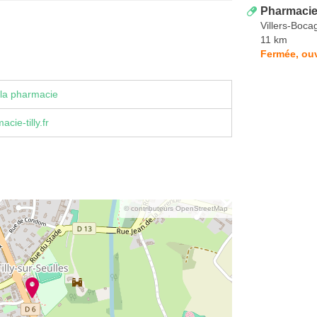
Pharmacie
Villers-Boca
11 km
Fermée, ouv
la pharmacie
cie-tilly.fr
© contributeurs OpenStreetMap