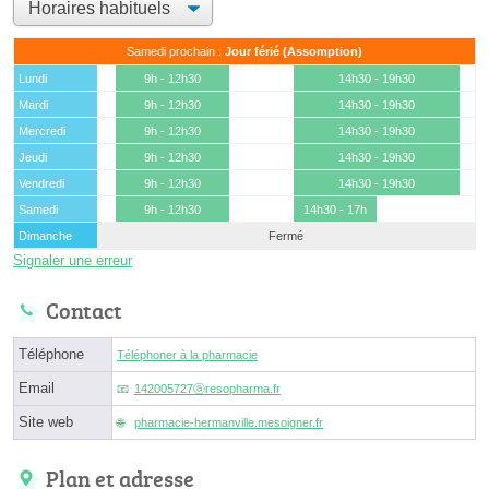
Samedi prochain :
Jour férié (Assomption)
Lundi
9h - 12h30
14h30 - 19h30
Mardi
9h - 12h30
14h30 - 19h30
Mercredi
9h - 12h30
14h30 - 19h30
Jeudi
9h - 12h30
14h30 - 19h30
Vendredi
9h - 12h30
14h30 - 19h30
Samedi
9h - 12h30
14h30 - 17h
Dimanche
Fermé
Signaler une erreur
Contact
Téléphone
Téléphoner à la pharmacie
Email
142005727ⓐresopharma.fr
Site web
pharmacie-hermanville.mesoigner.fr
Plan et adresse