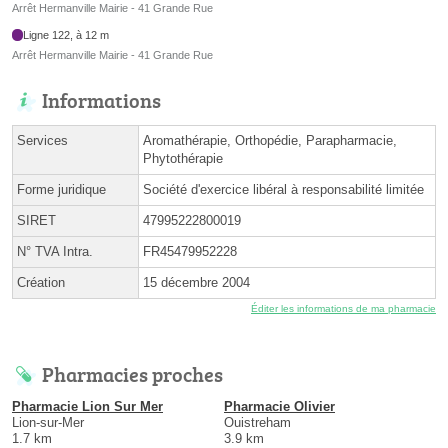
Arrêt Hermanville Mairie - 41 Grande Rue
Ligne 122, à 12 m
Arrêt Hermanville Mairie - 41 Grande Rue
Informations
Services
Aromathérapie, Orthopédie, Parapharmacie,
Phytothérapie
Forme juridique
Société d'exercice libéral à responsabilité limitée
SIRET
47995222800019
N° TVA Intra.
FR45479952228
Création
15 décembre 2004
Éditer les informations de ma pharmacie
Pharmacies proches
Pharmacie Lion Sur Mer
Pharmacie Olivier
Lion-sur-Mer
Ouistreham
1.7 km
3.9 km