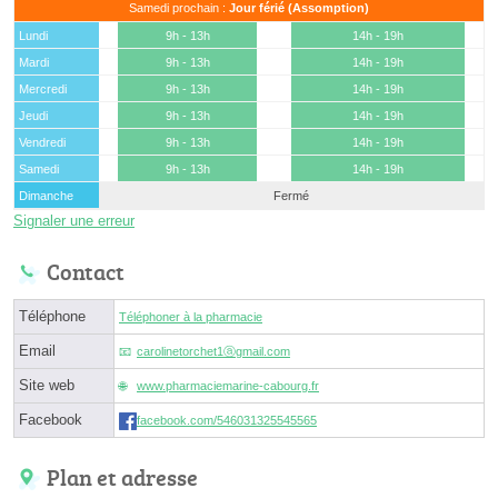
Samedi prochain :
Jour férié (Assomption)
Lundi
9h - 13h
14h - 19h
Mardi
9h - 13h
14h - 19h
Mercredi
9h - 13h
14h - 19h
Jeudi
9h - 13h
14h - 19h
Vendredi
9h - 13h
14h - 19h
Samedi
9h - 13h
14h - 19h
Dimanche
Fermé
Signaler une erreur
Contact
Téléphone
Téléphoner à la pharmacie
Email
carolinetorchet1ⓐgmail.com
Site web
www.pharmaciemarine-cabourg.fr
Facebook
facebook.com/546031325545565
Plan et adresse