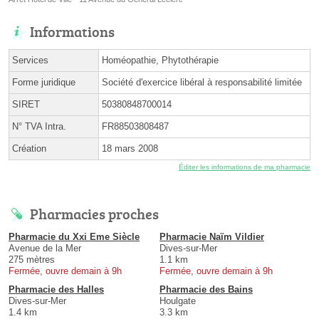
Informations
Services
Homéopathie, Phytothérapie
Forme juridique
Société d'exercice libéral à responsabilité limitée
SIRET
50380848700014
N° TVA Intra.
FR88503808487
Création
18 mars 2008
Éditer les informations de ma pharmacie
Pharmacies proches
Pharmacie du Xxi Eme Siècle
Pharmacie Naïm Vildier
Avenue de la Mer
Dives-sur-Mer
275 mètres
1.1 km
Fermée, ouvre demain à 9h
Fermée, ouvre demain à 9h
Pharmacie des Halles
Pharmacie des Bains
Dives-sur-Mer
Houlgate
1.4 km
3.3 km