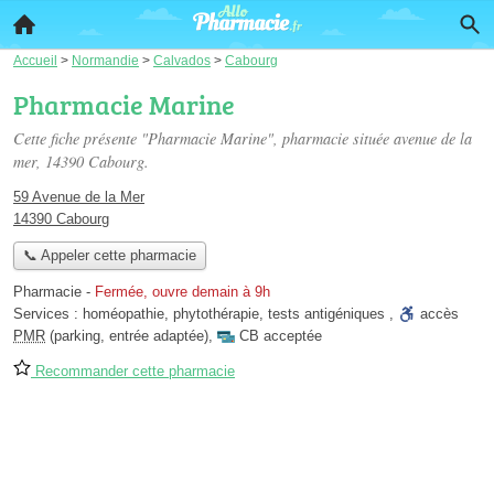
Accueil
>
Normandie
>
Calvados
>
Cabourg
Pharmacie Marine
Cette fiche présente "Pharmacie Marine", pharmacie située
avenue de la
mer
, 14390 Cabourg.
59 Avenue de la Mer
14390 Cabourg
📞 Appeler cette pharmacie
Pharmacie
-
Fermée, ouvre demain à 9h
Services :
homéopathie
,
phytothérapie
,
tests antigéniques
,
accès
PMR
(parking, entrée adaptée)
,
CB acceptée
Recommander cette pharmacie