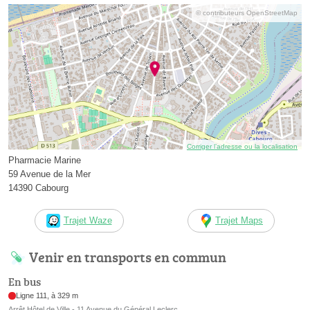
© contributeurs OpenStreetMap
Corriger l’adresse ou la localisation
Pharmacie Marine
59 Avenue de la Mer
14390 Cabourg
Trajet Waze
Trajet Maps
Venir en transports en commun
En bus
Ligne 111, à 329 m
Arrêt Hôtel de Ville - 11 Avenue du Général Leclerc