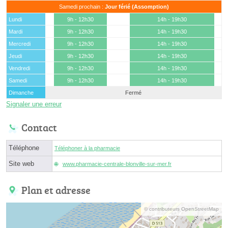
Samedi prochain :
Jour férié (Assomption)
Lundi
9h - 12h30
14h - 19h30
Mardi
9h - 12h30
14h - 19h30
Mercredi
9h - 12h30
14h - 19h30
Jeudi
9h - 12h30
14h - 19h30
Vendredi
9h - 12h30
14h - 19h30
Samedi
9h - 12h30
14h - 19h30
Dimanche
Fermé
Signaler une erreur
Contact
Téléphone
Téléphoner à la pharmacie
Site web
www.pharmacie-centrale-blonville-sur-mer.fr
Plan et adresse
© contributeurs OpenStreetMap