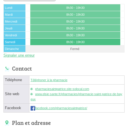
Lundi
8h30 - 19h30
Mardi
8h30 - 19h30
Mercredi
8h30 - 19h30
Jeudi
8h30 - 19h30
Vendredi
8h30 - 19h30
Samedi
8h30 - 19h30
Dimanche
Fermé
Signaler une erreur
Contact
Téléphone
Téléphoner à la pharmacie
pharmaciesaintpatrice.site-solocal.com
Site web
www.elsie-sante.fr/pharmacies/pharmacie-saint-patrice-de-bay
eux
Facebook
facebook.com/pharmaciesaintpatrice/
Plan et adresse