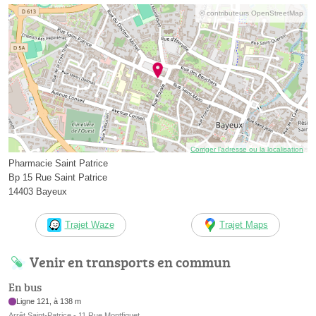
© contributeurs OpenStreetMap
Corriger l’adresse ou la localisation
Pharmacie Saint Patrice
Bp 15 Rue Saint Patrice
14403 Bayeux
Trajet Waze
Trajet Maps
Venir en transports en commun
En bus
Ligne 121, à 138 m
Arrêt Saint-Patrice - 11 Rue Montfiquet