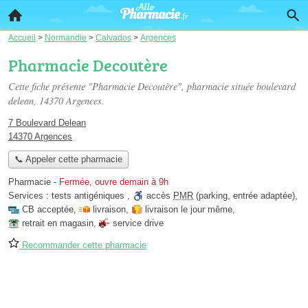
Accueil
>
Normandie
>
Calvados
>
Argences
Pharmacie Decoutère
Cette fiche présente "Pharmacie Decoutère", pharmacie située
boulevard
delean
, 14370 Argences.
7 Boulevard Delean
14370 Argences
📞 Appeler cette pharmacie
Pharmacie
-
Fermée, ouvre demain à 9h
Services :
tests antigéniques
,
accès
PMR
(parking, entrée adaptée)
,
CB acceptée
,
livraison
,
livraison le jour même
,
retrait en magasin
,
service drive
Recommander cette pharmacie