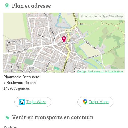
Plan et adresse
© contributeurs OpenStreetMap
Corriger l’adresse ou la localisation
Pharmacie Decoutère
7 Boulevard Delean
14370 Argences
Trajet Waze
Trajet Maps
Venir en transports en commun
En bus