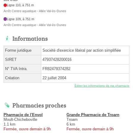
Ligne 110, à 751 m
Arrêt Centre aquatique - Allée Val-ès-Dunes
Ligne 109, à 751 m
Arrêt Centre aquatique - Allée Val-ès-Dunes
Informations
Forme juridique
Société d'exercice libéral par action simplifiée
SIRET
47937428200016
N° TVA Intra.
FR82479374282
Création
22 juillet 2004
Éditer les informations de ma pharmacie
Pharmacies proches
Pharmacie de l'Envol
Grande Pharmacie de Troarn
Moult-Chicheboville
Troarn
1.1 km
6 km
Fermée, ouvre demain à 9h
Fermée, ouvre demain à 9h