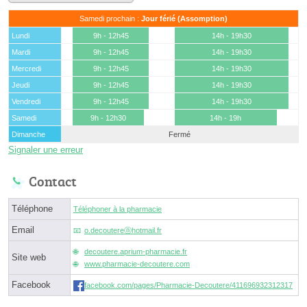
Samedi prochain :
Jour férié (Assomption)
Lundi
9h - 12h45
14h - 19h30
Mardi
9h - 12h45
14h - 19h30
Mercredi
9h - 12h45
14h - 19h30
Jeudi
9h - 12h45
14h - 19h30
Vendredi
9h - 12h45
14h - 19h30
Samedi
9h - 12h30
14h - 19h
Dimanche
Fermé
Signaler une erreur
Contact
Téléphone
Téléphoner à la pharmacie
Email
o.decoutereⓐhotmail.fr
decoutere.aprium-pharmacie.fr
Site web
www.pharmacie-decoutere.com
Facebook
facebook.com/pages/Pharmacie-Decoutere/411696932312317