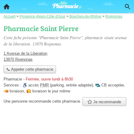
Accueil
>
Provence-Alpes-Côte d'Azur
>
Bouches-du-Rhône
>
Rognonas
Pharmacie Saint Pierre
Cette fiche présente "Pharmacie Saint Pierre", pharmacie située
avenue
de la liberation
, 13870 Rognonas.
1 Avenue de la Liberation
13870 Rognonas
📞 Appeler cette pharmacie
Pharmacie
-
Fermée, ouvre lundi à 8h30
Services :
accès
PMR
(parking, entrée adaptée)
,
CB acceptée
,
livraison
,
livraison le jour même
Une personne
recommande
cette pharmacie.
Je recommande