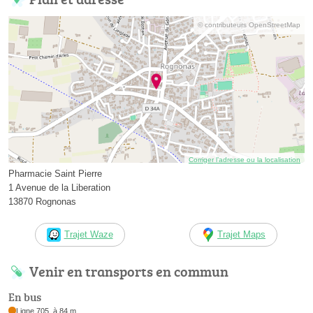
© contributeurs OpenStreetMap
Corriger l’adresse ou la localisation
Pharmacie Saint Pierre
1 Avenue de la Liberation
13870 Rognonas
Trajet Waze
Trajet Maps
Venir en transports en commun
En bus
Ligne 705, à 84 m