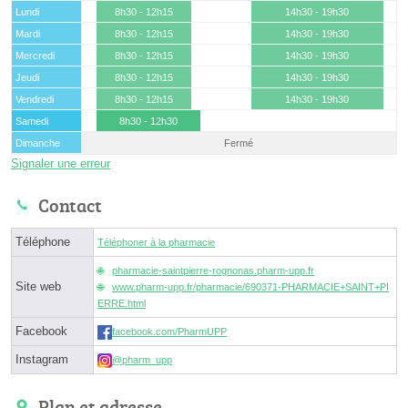
Lundi
8h30 - 12h15
14h30 - 19h30
Mardi
8h30 - 12h15
14h30 - 19h30
Mercredi
8h30 - 12h15
14h30 - 19h30
Jeudi
8h30 - 12h15
14h30 - 19h30
Vendredi
8h30 - 12h15
14h30 - 19h30
Samedi
8h30 - 12h30
Dimanche
Fermé
Signaler une erreur
Contact
Téléphone
Téléphoner à la pharmacie
pharmacie-saintpierre-rognonas.pharm-upp.fr
Site web
www.pharm-upp.fr/pharmacie/690371-PHARMACIE+SAINT+PI
ERRE.html
Facebook
facebook.com/PharmUPP
Instagram
@pharm_upp
Plan et adresse