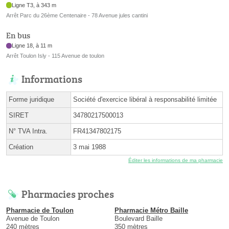
Ligne T3, à 343 m
Arrêt Parc du 26ème Centenaire - 78 Avenue jules cantini
En bus
Ligne 18, à 11 m
Arrêt Toulon Isly - 115 Avenue de toulon
Informations
Forme juridique
Société d'exercice libéral à responsabilité limitée
SIRET
34780217500013
N° TVA Intra.
FR41347802175
Création
3 mai 1988
Éditer les informations de ma pharmacie
Pharmacies proches
Pharmacie de Toulon
Pharmacie Métro Baille
Avenue de Toulon
Boulevard Baille
240 mètres
350 mètres