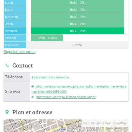
Lundi
8h30 - 20h
Mardi
8h30 - 20h
Mercredi
8h30 - 20h
Jeudi
8h30 - 20h
Vendredi
8h30 - 20h
Samedi
8h30 - 12h30
Dimanche
Fermé
Signaler une erreur
Contact
Téléphone
Téléphoner à la pharmacie
pharmacies.pharmaciengiphar.com/pharmacie/pharmacie-viare
Site web
ngo-leblond/0160530000
pharmacie-viarengo-leblond.pharm-upp.fr
Plan et adresse
© contributeurs OpenStreetMap