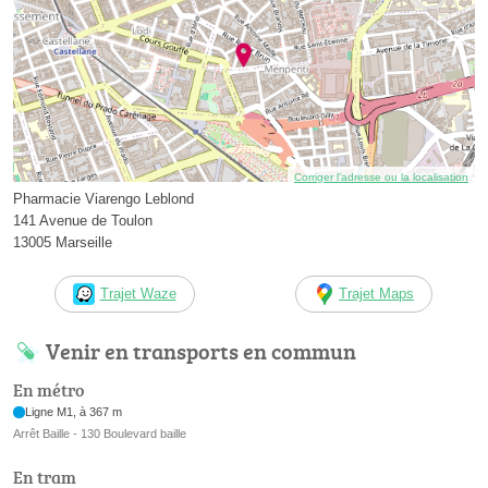
Corriger l’adresse ou la localisation
Pharmacie Viarengo Leblond
141 Avenue de Toulon
13005 Marseille
Trajet Waze
Trajet Maps
Venir en transports en commun
En métro
Ligne M1, à 367 m
Arrêt Baille - 130 Boulevard baille
En tram