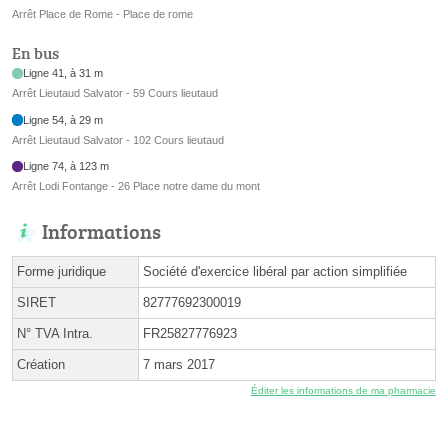
Arrêt Place de Rome - Place de rome
En bus
Ligne 41, à 31 m
Arrêt Lieutaud Salvator - 59 Cours lieutaud
Ligne 54, à 29 m
Arrêt Lieutaud Salvator - 102 Cours lieutaud
Ligne 74, à 123 m
Arrêt Lodi Fontange - 26 Place notre dame du mont
Informations
Forme juridique
Société d'exercice libéral par action simplifiée
SIRET
82777692300019
N° TVA Intra.
FR25827776923
Création
7 mars 2017
Éditer les informations de ma pharmacie