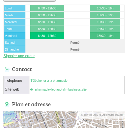
Lundi
8h30 - 12h30
15h30 - 19h
Mardi
8h30 - 12h30
15h30 - 19h
Mercredi
8h30 - 12h30
15h30 - 19h
Jeudi
8h30 - 12h30
15h30 - 19h
Vendredi
8h30 - 12h30
15h30 - 19h
Samedi
Fermé
Dimanche
Fermé
Signaler une erreur
Contact
Téléphone
Téléphoner à la pharmacie
Site web
pharmacie-lieutaud-alm.business.site
Plan et adresse
© contributeurs OpenStreetMap