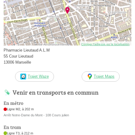
Corriger l’adresse ou la localisation
Pharmacie Lieutaud A.L.M
55 Cour Lieutaud
13006 Marseille
Trajet Waze
Trajet Maps
Venir en transports en commun
En métro
Ligne M2, à 202 m
Arrêt Notre-Dame du Mont - 108 Cours julien
En tram
Ligne T3, à 212 m