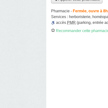
Pharmacie
-
Fermée, ouvre à 8
Services :
herboristerie
,
homéopa
accès
PMR
(parking, entrée a
Recommander cette pharmaci