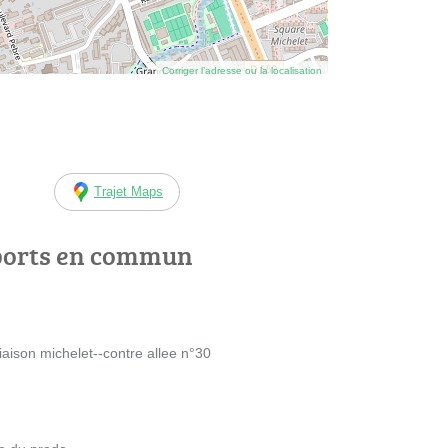
Corriger l’adresse ou la localisation
Trajet Maps
ports en commun
iaison michelet--contre allee n°30