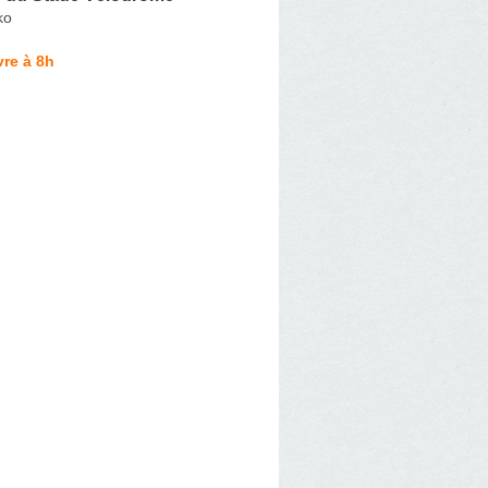
ko
re à 8h