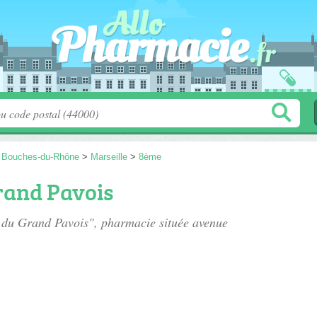
>
Bouches-du-Rhône
>
Marseille
>
8ème
rand Pavois
e du Grand Pavois", pharmacie située
avenue