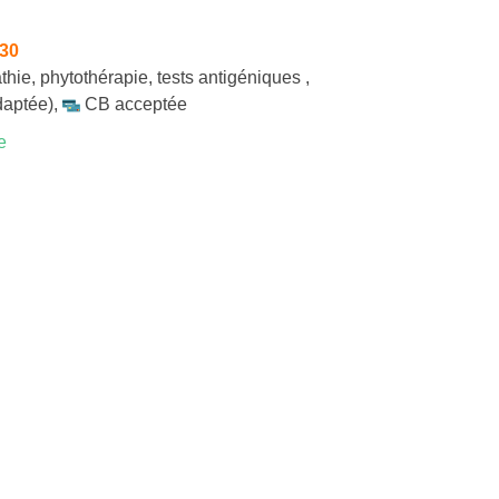
h30
thie
,
phytothérapie
,
tests antigéniques
,
daptée)
,
CB acceptée
e