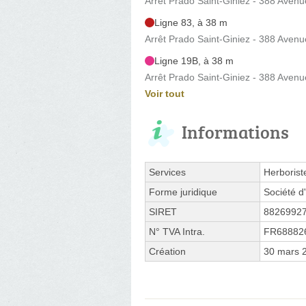
Arrêt Prado Saint-Giniez - 388 Aven
Ligne 83, à 38 m
Arrêt Prado Saint-Giniez - 388 Aven
Ligne 19B, à 38 m
Arrêt Prado Saint-Giniez - 388 Aven
Voir tout
Informations
Services
Herborist
Forme juridique
Société d'
SIRET
8826992
N° TVA Intra.
FR68882
Création
30 mars 