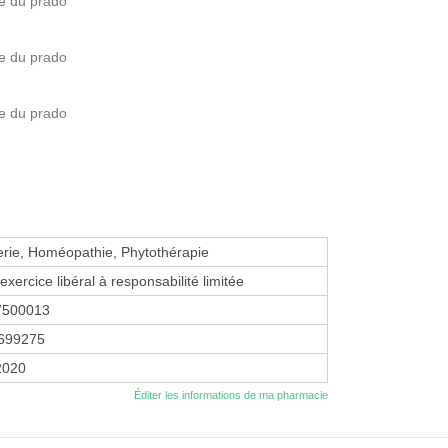
ue du prado
ue du prado
ue du prado
erie, Homéopathie, Phytothérapie
exercice libéral à responsabilité limitée
7500013
699275
2020
Éditer les informations de ma pharmacie