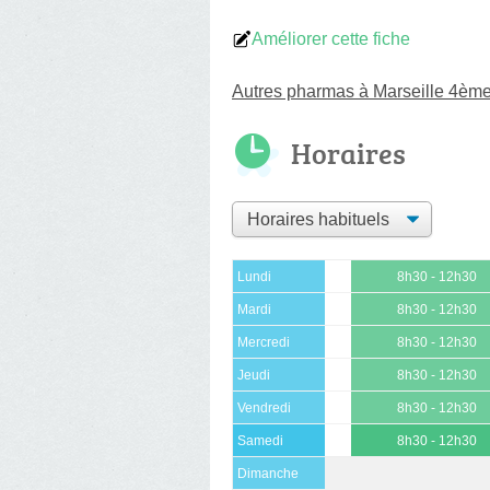
Améliorer cette fiche
Autres pharmas à Marseille 4èm
Horaires
Lundi
8h30 - 12h30
Mardi
8h30 - 12h30
Mercredi
8h30 - 12h30
Jeudi
8h30 - 12h30
Vendredi
8h30 - 12h30
Samedi
8h30 - 12h30
Dimanche