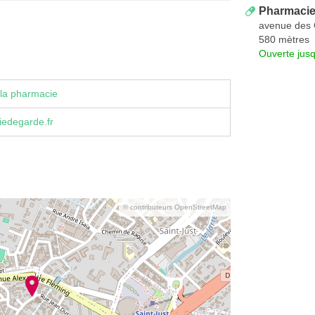
Pharmacie
avenue des 
580 mètres
Ouverte jus
la pharmacie
iedegarde.fr
© contributeurs OpenStreetMap