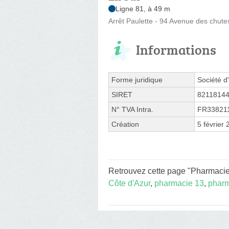
Ligne 81, à 49 m
Arrêt Paulette - 94 Avenue des chutes
Informations
Forme juridique
Société d'
SIRET
8211814
N° TVA Intra.
FR33821
Création
5 février
Retrouvez cette page "Pharmacie
Côte d'Azur
,
pharmacie 13
,
pharm