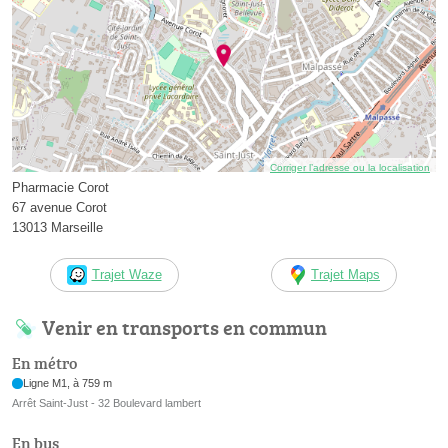
Corriger l’adresse ou la localisation
Pharmacie Corot
67 avenue Corot
13013 Marseille
Trajet Waze
Trajet Maps
Venir en transports en commun
En métro
Ligne M1, à 759 m
Arrêt Saint-Just - 32 Boulevard lambert
En bus