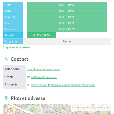
Lundi
8h30 - 19h30
Mardi
8h30 - 19h30
Mercredi
8h30 - 19h30
Jeudi
8h30 - 19h30
Vendredi
8h30 - 19h30
Samedi
8h30 - 12h30
Dimanche
Fermé
Signaler une erreur
Contact
Téléphone
Téléphoner à la pharmacie
Email
fa13.ozaⓐgmail.com
Site web
www.doctolib.fr/pharmacie/marseille/pharmacie-oza
Plan et adresse
© contributeurs OpenStreetMap