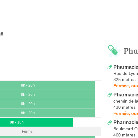
me
Pha
Pharmaci
Rue de Lyon
325 mètres
Fermée, ou
8h - 20h
Pharmacie
8h - 20h
chemin de l
8h - 20h
430 mètres
Fermée, ouv
8h - 20h
Pharmaci
8h - 18h
Boulevard 
Fermé
460 mètres