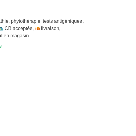
thie
,
phytothérapie
,
tests antigéniques
,
CB acceptée
,
livraison
,
ait en magasin
e