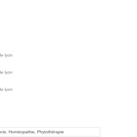
de lyon
de lyon
de lyon
erie, Homéopathie, Phytothérapie