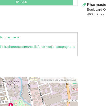
8h - 20h
Pharmaci
Boulevard 
460 mètres
la pharmacie
ib.fr/pharmacie/marseille/pharmacie-campagne-le
© contributeurs OpenStreetMap