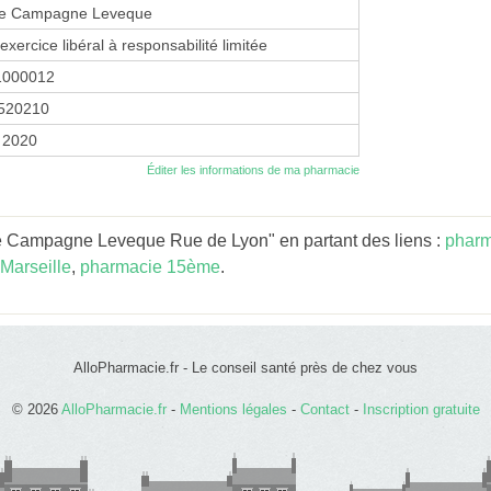
e Campagne Leveque
exercice libéral à responsabilité limitée
1000012
520210
 2020
Éditer les informations de ma pharmacie
e Campagne Leveque Rue de Lyon" en partant des liens :
pharm
Marseille
,
pharmacie 15ème
.
AlloPharmacie.fr - Le conseil santé près de chez vous
© 2026
AlloPharmacie.fr
-
Mentions légales
-
Contact
-
Inscription gratuite