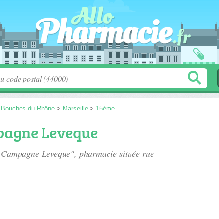
>
Bouches-du-Rhône
>
Marseille
>
15ème
agne Leveque
e Campagne Leveque", pharmacie située
rue