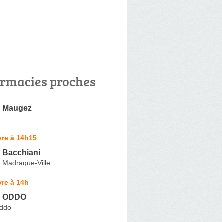
rmacies proches
e Maugez
vre à 14h15
 Bacchiani
a Madrague-Ville
re à 14h
e ODDO
Oddo