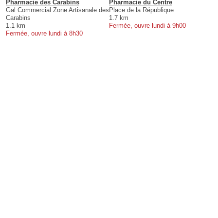
Pharmacie des Carabins
Pharmacie du Centre
Gal Commercial Zone Artisanale des
Place de la République
Carabins
1.7 km
1.1 km
Fermée, ouvre lundi à 9h00
Fermée, ouvre lundi à 8h30