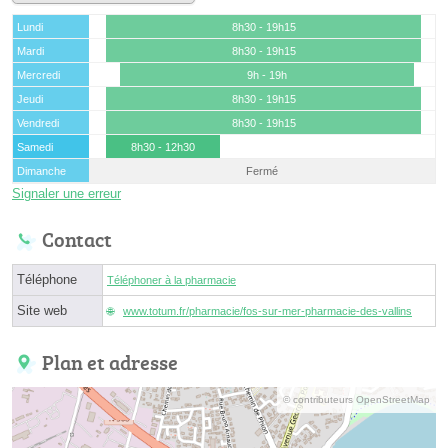
Lundi
8h30 - 19h15
Mardi
8h30 - 19h15
Mercredi
9h - 19h
Jeudi
8h30 - 19h15
Vendredi
8h30 - 19h15
Samedi
8h30 - 12h30
Dimanche
Fermé
Signaler une erreur
Contact
Téléphone
Téléphoner à la pharmacie
Site web
www.totum.fr/pharmacie/fos-sur-mer-pharmacie-des-vallins
Plan et adresse
© contributeurs OpenStreetMap