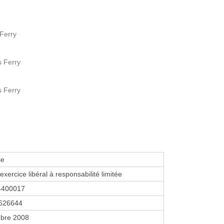
 Ferry
s Ferry
s Ferry
ie
exercice libéral à responsabilité limitée
4400017
626644
bre 2008