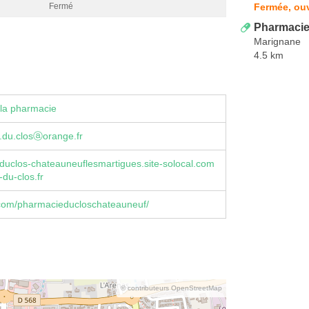
Fermée, ouv
Fermé
Pharmacie
Marignane
4.5 km
la pharmacie
.du.closⓐorange.fr
uclos-chateauneuflesmartigues.site-solocal.com
du-clos.fr
com/pharmacieducloschateauneuf/
© contributeurs OpenStreetMap