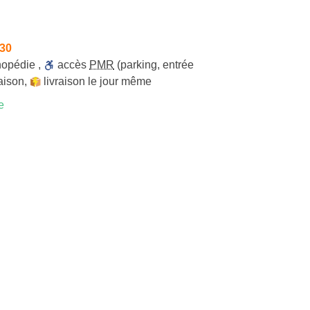
h30
hopédie
,
accès
PMR
(parking, entrée
raison
,
livraison le jour même
e