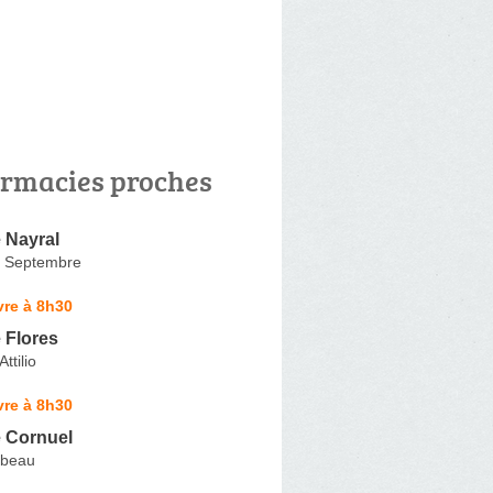
rmacies proches
 Nayral
4 Septembre
vre à 8h30
 Flores
ttilio
vre à 8h30
 Cornuel
abeau