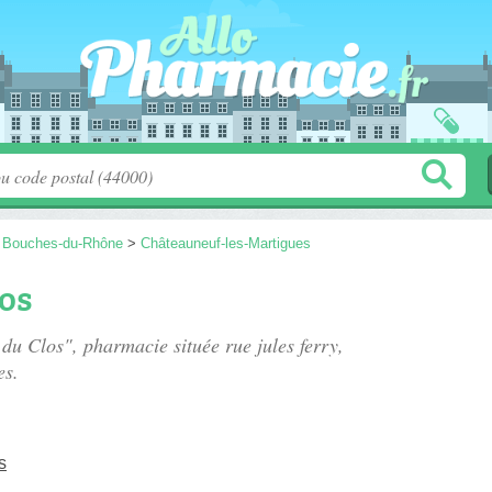
>
Bouches-du-Rhône
>
Châteauneuf-les-Martigues
os
 du Clos", pharmacie située
rue jules ferry
,
es.
s