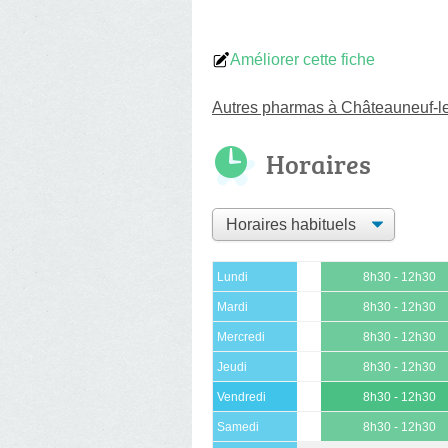
Améliorer cette fiche
Autres pharmas à Châteauneuf-l
Horaires
Lundi
8h30 - 12h30
Mardi
8h30 - 12h30
Mercredi
8h30 - 12h30
Jeudi
8h30 - 12h30
Vendredi
8h30 - 12h30
Samedi
8h30 - 12h30