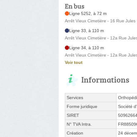
En bus
Ligne 5252, à 72 m
Arrêt Vieux Cimetière - 16 Rue Jules
Ligne 33, à 110 m
Arrêt Vieux Cimetière - 12a Rue Jule
Ligne 34, à 110 m
Arrêt Vieux Cimetière - 12a Rue Jule
Voir tout
Informations
Services
Orthopéd
Forme juridique
Société d'
SIRET
5096266
N° TVA Intra.
FR88509
Création
24 décem