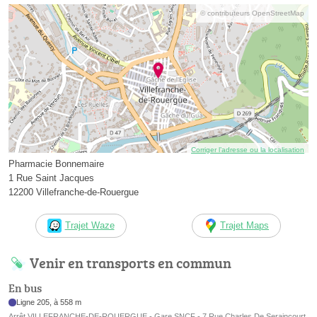
© contributeurs OpenStreetMap
Corriger l’adresse ou la localisation
Pharmacie Bonnemaire
1 Rue Saint Jacques
12200 Villefranche-de-Rouergue
Trajet Waze
Trajet Maps
Venir en transports en commun
En bus
Ligne 205, à 558 m
Arrêt VILLEFRANCHE-DE-ROUERGUE - Gare SNCF - 7 Rue Charles De Seraincourt