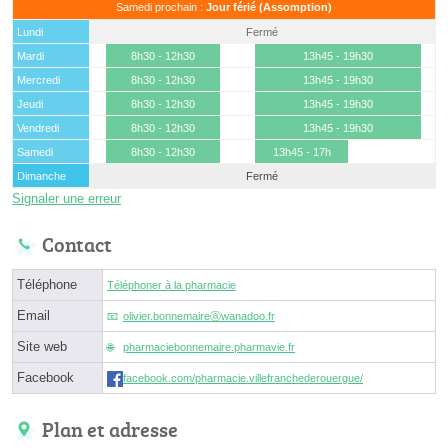
Samedi prochain :
Jour férié (Assomption)
Lundi
Fermé
Mardi
8h30 - 12h30
13h45 - 19h30
Mercredi
8h30 - 12h30
13h45 - 19h30
Jeudi
8h30 - 12h30
13h45 - 19h30
Vendredi
8h30 - 12h30
13h45 - 19h30
Samedi
8h30 - 12h30
13h45 - 17h
Dimanche
Fermé
Signaler une erreur
Contact
Téléphone
Téléphoner à la pharmacie
Email
olivier.bonnemaireⓐwanadoo.fr
Site web
pharmaciebonnemaire.pharmavie.fr
Facebook
facebook.com/pharmacie.villefranchederouergue/
Plan et adresse