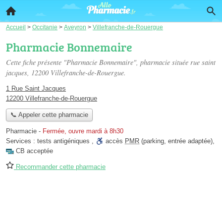
Accueil
>
Occitanie
>
Aveyron
>
Villefranche-de-Rouergue
Pharmacie Bonnemaire
Cette fiche présente "Pharmacie Bonnemaire", pharmacie située
rue saint
jacques
, 12200 Villefranche-de-Rouergue.
1 Rue Saint Jacques
12200 Villefranche-de-Rouergue
📞 Appeler cette pharmacie
Pharmacie
-
Fermée, ouvre mardi à 8h30
Services :
tests antigéniques
,
accès
PMR
(parking, entrée adaptée)
,
CB acceptée
Recommander cette pharmacie