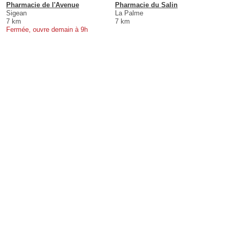
Pharmacie de l'Avenue
Pharmacie du Salin
Sigean
La Palme
7 km
7 km
Fermée, ouvre demain à 9h