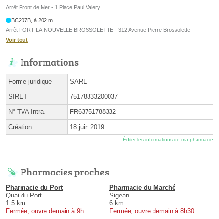
Arrêt Front de Mer - 1 Place Paul Valery
BC207B, à 202 m
Arrêt PORT-LA-NOUVELLE BROSSOLETTE - 312 Avenue Pierre Brossolette
Voir tout
Informations
Forme juridique
SARL
SIRET
75178833200037
N° TVA Intra.
FR63751788332
Création
18 juin 2019
Éditer les informations de ma pharmacie
Pharmacies proches
Pharmacie du Port
Pharmacie du Marché
Quai du Port
Sigean
1.5 km
6 km
Fermée, ouvre demain à 9h
Fermée, ouvre demain à 8h30