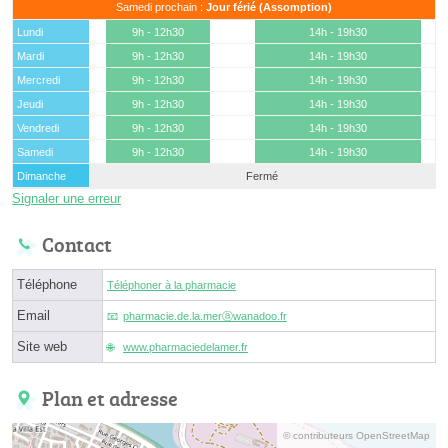
Samedi prochain :
Jour férié (Assomption)
Lundi
9h - 12h30
14h - 19h30
Mardi
9h - 12h30
14h - 19h30
Mercredi
9h - 12h30
14h - 19h30
Jeudi
9h - 12h30
14h - 19h30
Vendredi
9h - 12h30
14h - 19h30
Samedi
9h - 12h30
14h - 19h30
Dimanche
Fermé
Signaler une erreur
Contact
Téléphone
Téléphoner à la pharmacie
Email
pharmacie.de.la.merⓐwanadoo.fr
Site web
www.pharmaciedelamer.fr
Plan et adresse
© contributeurs OpenStreetMap