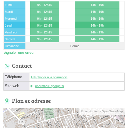
Lundi
9h - 12h15
14h - 19h
Mardi
9h - 12h15
14h - 19h
Mercredi
9h - 12h15
14h - 19h
Jeudi
9h - 12h15
14h - 19h
Vendredi
9h - 12h15
14h - 19h
Samedi
9h - 12h15
14h - 19h
Dimanche
Fermé
Signaler une erreur
Contact
Téléphone
Téléphoner à la pharmacie
Site web
pharmacie-georget.fr
Plan et adresse
© contributeurs OpenStreetMap