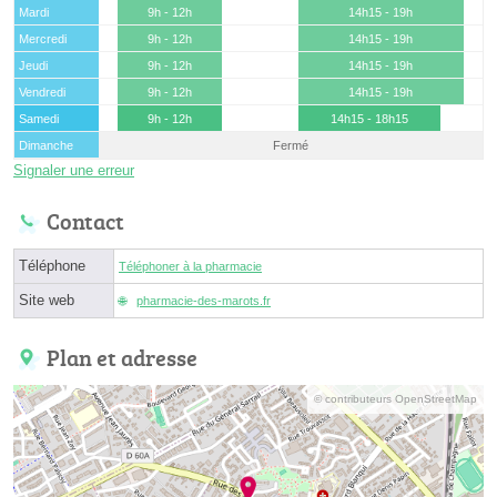
Mardi
9h - 12h
14h15 - 19h
Mercredi
9h - 12h
14h15 - 19h
Jeudi
9h - 12h
14h15 - 19h
Vendredi
9h - 12h
14h15 - 19h
Samedi
9h - 12h
14h15 - 18h15
Dimanche
Fermé
Signaler une erreur
Contact
Téléphone
Téléphoner à la pharmacie
Site web
pharmacie-des-marots.fr
Plan et adresse
© contributeurs OpenStreetMap