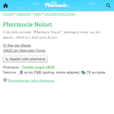
Accueil
>
Grand-Est
>
Aube
>
Les Noës-près-Troyes
Pharmacie Noizet
Cette fiche présente "Pharmacie Noizet", pharmacie située
rue des
marots
, 10420 Les Noës-près-Troyes.
47 Rue des Marots
10420 Les Noës-près-Troyes
📞 Appeler cette pharmacie
Pharmacie
-
Ouverte jusqu'à 18h15
Services :
accès
PMR
(parking, entrée adaptée)
,
CB acceptée
Recommander cette pharmacie