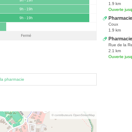
9h - 19h
1.9 km
Ouverte jus
9h - 19h
Pharmacie
9h - 19h
Coux
1.9 km
Fermé
Pharmacie
Rue de la R
2.1 km
Ouverte jus
la pharmacie
© contributeurs OpenStreetMap