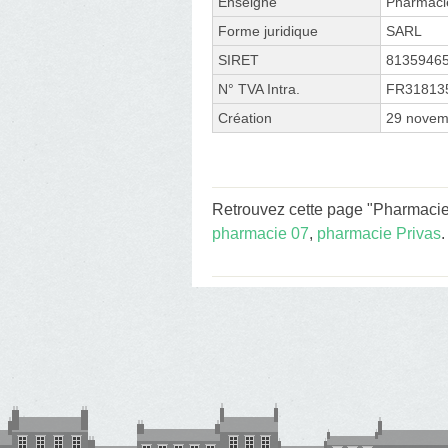
Enseigne
Pharmaci
Forme juridique
SARL
SIRET
8135946
N° TVA Intra.
FR31813
Création
29 novem
Retrouvez cette page "Pharmacie
pharmacie 07
,
pharmacie Privas
.