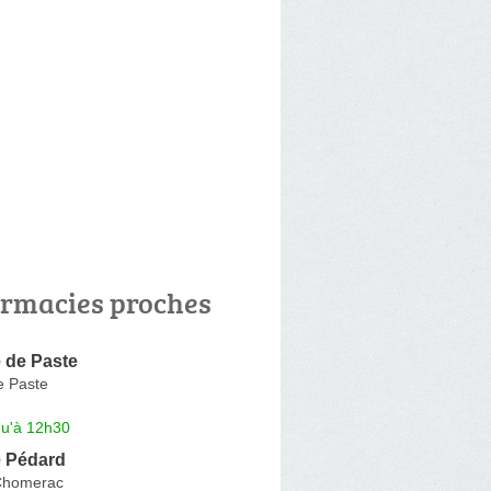
rmacies proches
 de Paste
e Paste
qu'à 12h30
 Pédard
Chomerac