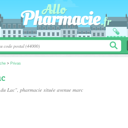
che
>
Privas
ac
e du Lac", pharmacie située
avenue marc