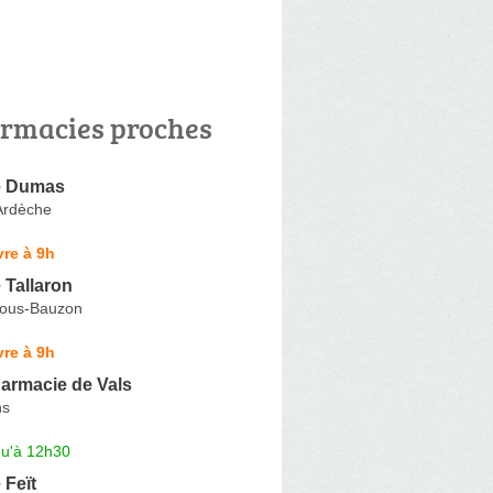
rmacies proches
e Dumas
Ardèche
re à 9h
 Tallaron
sous-Bauzon
re à 9h
armacie de Vals
ns
qu'à 12h30
 Feït