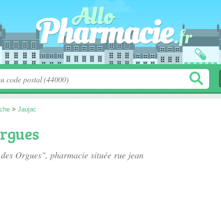
che
>
Jaujac
Orgues
e des Orgues", pharmacie située
rue jean