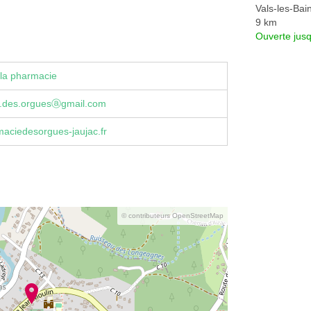
Vals-les-Bai
9 km
Ouverte jus
la pharmacie
.des.orguesⓐgmail.com
aciedesorgues-jaujac.fr
© contributeurs OpenStreetMap