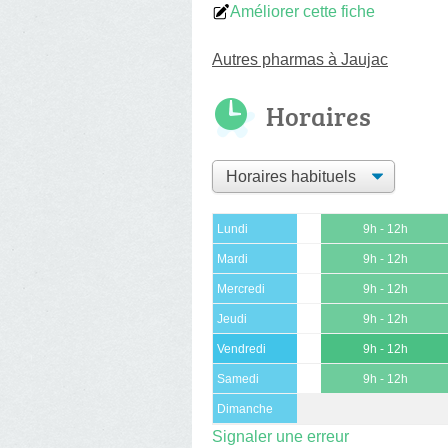
Améliorer cette fiche
Autres pharmas à Jaujac
Horaires
Lundi
9h - 12h
Mardi
9h - 12h
Mercredi
9h - 12h
Jeudi
9h - 12h
Vendredi
9h - 12h
Samedi
9h - 12h
Dimanche
Signaler une erreur