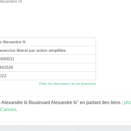
lexandre III
 Alexandre Iii
exercice libéral par action simplifiée
2600011
442526
2022
Éditer les informations de ma pharmacie
lexandre Iii Boulevard Alexandre Iii" en partant des liens :
pha
 Cannes
.