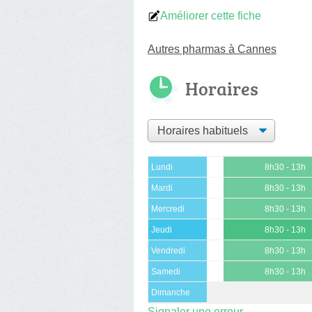
Améliorer cette fiche
Autres pharmas à Cannes
Horaires
Lundi
8h30 - 13h
Mardi
8h30 - 13h
Mercredi
8h30 - 13h
Jeudi
8h30 - 13h
Vendredi
8h30 - 13h
Samedi
8h30 - 13h
Dimanche
Signaler une erreur