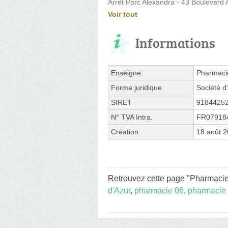
Arrêt Parc Alexandra - 43 Boulevard A
Voir tout
Informations
Enseigne
Pharmacie
Forme juridique
Société d'
SIRET
9184425
N° TVA Intra.
FR07918
Création
18 août 
Retrouvez cette page "Pharmacie A
d'Azur
,
pharmacie 06
,
pharmacie