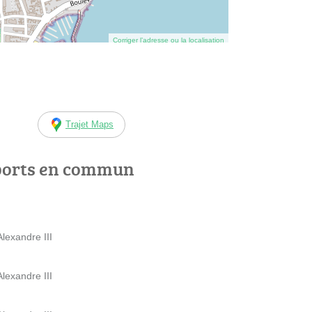
Corriger l’adresse ou la localisation
Trajet Maps
ports en commun
lexandre III
lexandre III