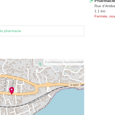
Pharmacie 
Rue d'Antib
1.1 km
Fermée, ouv
la pharmacie
© contributeurs OpenStreetMap