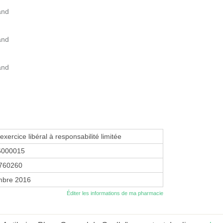
and
and
and
exercice libéral à responsabilité limitée
6000015
760260
mbre 2016
Éditer les informations de ma pharmacie