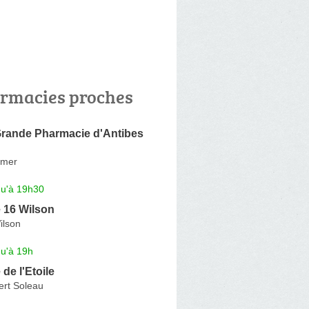
rmacies proches
ande Pharmacie d'Antibes
emer
qu'à 19h30
 16 Wilson
ilson
qu'à 19h
de l'Etoile
rt Soleau