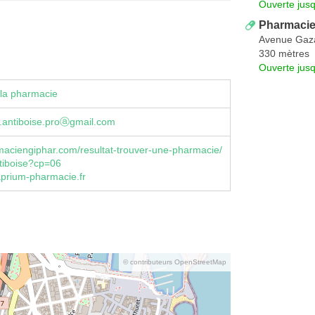
Ouverte jus
Pharmacie 
Avenue Gaz
330 mètres
Ouverte jus
la pharmacie
.antiboise.proⓐgmail.com
aciengiphar.com/resultat-trouver-une-pharmacie/
tiboise?cp=06
aprium-pharmacie.fr
© contributeurs OpenStreetMap