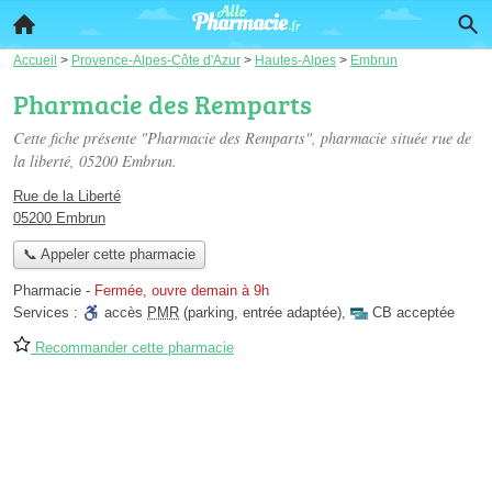
Accueil
>
Provence-Alpes-Côte d'Azur
>
Hautes-Alpes
>
Embrun
Pharmacie des Remparts
Cette fiche présente "Pharmacie des Remparts", pharmacie située
rue de
la liberté
, 05200 Embrun.
Rue de la Liberté
05200 Embrun
📞 Appeler cette pharmacie
Pharmacie
-
Fermée, ouvre demain à 9h
Services :
accès
PMR
(parking, entrée adaptée)
,
CB acceptée
Recommander cette pharmacie