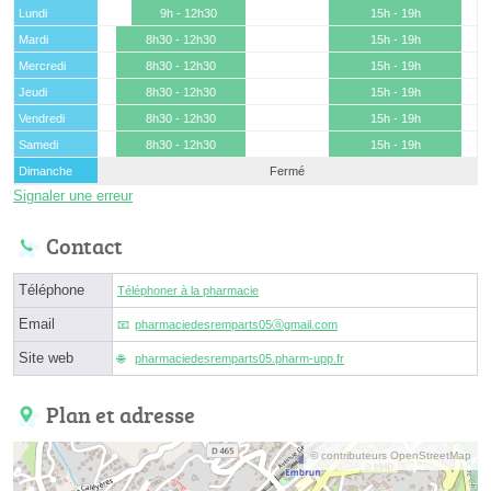
Lundi
9h - 12h30
15h - 19h
Mardi
8h30 - 12h30
15h - 19h
Mercredi
8h30 - 12h30
15h - 19h
Jeudi
8h30 - 12h30
15h - 19h
Vendredi
8h30 - 12h30
15h - 19h
Samedi
8h30 - 12h30
15h - 19h
Dimanche
Fermé
Signaler une erreur
Contact
Téléphone
Téléphoner à la pharmacie
Email
pharmaciedesremparts05ⓐgmail.com
Site web
pharmaciedesremparts05.pharm-upp.fr
Plan et adresse
© contributeurs OpenStreetMap