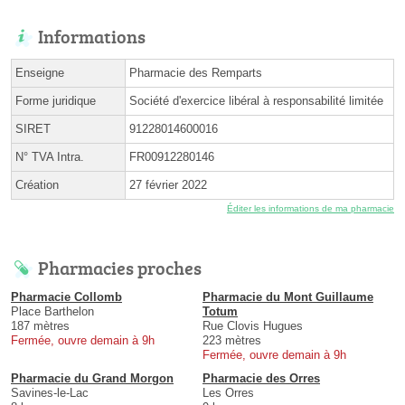
Informations
Enseigne
Pharmacie des Remparts
Forme juridique
Société d'exercice libéral à responsabilité limitée
SIRET
91228014600016
N° TVA Intra.
FR00912280146
Création
27 février 2022
Éditer les informations de ma pharmacie
Pharmacies proches
Pharmacie Collomb
Pharmacie du Mont Guillaume
Place Barthelon
Totum
187 mètres
Rue Clovis Hugues
Fermée, ouvre demain à 9h
223 mètres
Fermée, ouvre demain à 9h
Pharmacie du Grand Morgon
Pharmacie des Orres
Savines-le-Lac
Les Orres