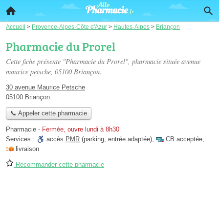
Accueil
>
Provence-Alpes-Côte d'Azur
>
Hautes-Alpes
>
Briançon
Pharmacie du Prorel
Cette fiche présente "Pharmacie du Prorel", pharmacie située
avenue
maurice petsche
, 05100 Briançon.
30 avenue Maurice Petsche
05100 Briançon
📞 Appeler cette pharmacie
Pharmacie
-
Fermée, ouvre lundi à 8h30
Services :
accès
PMR
(parking, entrée adaptée)
,
CB acceptée
,
livraison
Recommander cette pharmacie