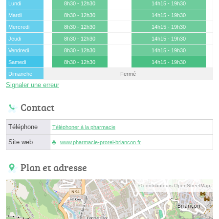
Lundi
8h30 - 12h30
14h15 - 19h30
Mardi
8h30 - 12h30
14h15 - 19h30
Mercredi
8h30 - 12h30
14h15 - 19h30
Jeudi
8h30 - 12h30
14h15 - 19h30
Vendredi
8h30 - 12h30
14h15 - 19h30
Samedi
8h30 - 12h30
14h15 - 19h30
Dimanche
Fermé
Signaler une erreur
Contact
Téléphone
Téléphoner à la pharmacie
Site web
www.pharmacie-prorel-briancon.fr
Plan et adresse
© contributeurs OpenStreetMap