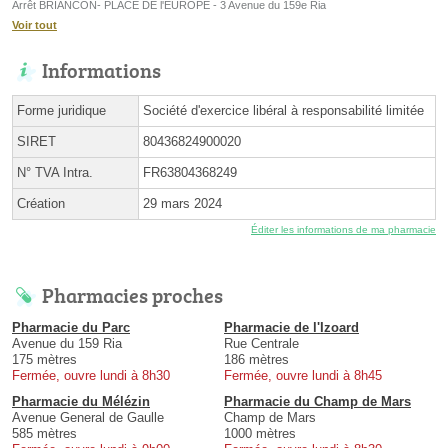
Arrêt BRIANCON- PLACE DE l'EUROPE - 3 Avenue du 159e Ria
Voir tout
Informations
Forme juridique
Société d'exercice libéral à responsabilité limitée
SIRET
80436824900020
N° TVA Intra.
FR63804368249
Création
29 mars 2024
Éditer les informations de ma pharmacie
Pharmacies proches
Pharmacie du Parc
Pharmacie de l'Izoard
Avenue du 159 Ria
Rue Centrale
175 mètres
186 mètres
Fermée, ouvre lundi à 8h30
Fermée, ouvre lundi à 8h45
Pharmacie du Mélézin
Pharmacie du Champ de Mars
Avenue General de Gaulle
Champ de Mars
585 mètres
1000 mètres