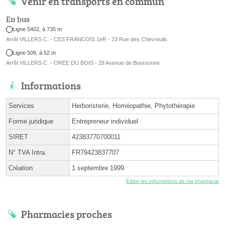
Venir en transports en commun
En bus
Ligne 5402, à 735 m
Arrêt VILLERS C. - CES FRANCOIS 1eR - 23 Rue des Chevreuils
Ligne 509, à 52 m
Arrêt VILLERS C. - OREE DU BOIS - 29 Avenue de Boursonne
Informations
Services
Herboristerie, Homéopathie, Phytothérapie
Forme juridique
Entrepreneur individuel
SIRET
42383770700011
N° TVA Intra.
FR79423837707
Création
1 septembre 1999
Éditer les informations de ma pharmacie
Pharmacies proches