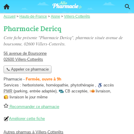
Accueil
>
Hauts-de-France
>
Aisne
>
Villers-Cotterêts
Pharmacie Dericq
Cette fiche présente "Pharmacie Dericq", pharmacie située
avenue de
boursonne
, 02600 Villers-Cotterêts.
56 avenue de Boursonne
02600 Villers-Cotterêts
📞 Appeler ce pharmacie
Pharmacie
-
Fermée, ouvre à 9h
Services :
herboristerie
,
homéopathie
,
phytothérapie
,
accès
PMR
(parking, entrée adaptée)
,
CB acceptée
,
livraison
,
livraison le jour même
Recommander ce pharmacie
Améliorer cette fiche
Autres pharmas à Villers-Cotterêts