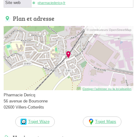
Site web
pharmaciedericq.fr
Plan et adresse
© contributeurs OpenStreetMap
Corriger l’adresse ou la localisation
Pharmacie Dericq
56 avenue de Boursonne
02600 Villers-Cotterêts
Trajet Waze
Trajet Maps