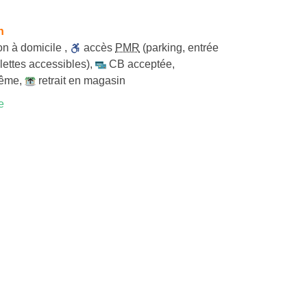
h
son à domicile
,
accès
PMR
(parking, entrée
lettes accessibles)
,
CB acceptée
,
même
,
retrait en magasin
e