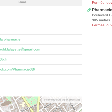
Fermée, ouv
Fermé
Pharmacie
Boulevard He
905 mètres
Fermée, ouv
la pharmacie
auld.lafayetteⓐgmail.com
3b.fr
book.com/Pharmacie3B/
© contributeurs OpenStreetMap