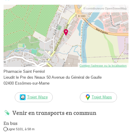
© contributeurs OpenStreetMap
Corriger l’adresse ou la localisation
Pharmacie Saint Ferréol
Lieudit le Pre des Neaux 50 Avenue du Général de Gaulle
02400 Essômes-sur-Marne
Trajet Waze
Trajet Maps
Venir en transports en commun
En bus
Ligne 5101, à 58 m