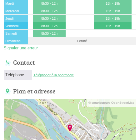
Mardi
8h30 - 12h
15h - 19h
Mercredi
8h30 - 12h
15h - 19h
Jeudi
8h30 - 12h
15h - 19h
Vendredi
8h30 - 12h
15h - 19h
Samedi
8h30 - 12h
Dimanche
Fermé
Signaler une erreur
Contact
Téléphone
Téléphoner à la pharmacie
Plan et adresse
© contributeurs OpenStreetMap