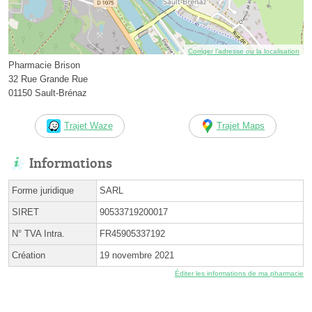
Corriger l’adresse ou la localisation
Pharmacie Brison
32 Rue Grande Rue
01150 Sault-Brénaz
Trajet Waze
Trajet Maps
Informations
Forme juridique
SARL
SIRET
90533719200017
N° TVA Intra.
FR45905337192
Création
19 novembre 2021
Éditer les informations de ma pharmacie