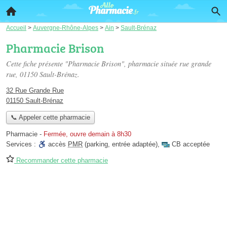
Accueil
>
Auvergne-Rhône-Alpes
>
Ain
>
Sault-Brénaz
Pharmacie Brison
Cette fiche présente "Pharmacie Brison", pharmacie située
rue grande
rue
, 01150 Sault-Brénaz.
32 Rue Grande Rue
01150 Sault-Brénaz
📞 Appeler cette pharmacie
Pharmacie
-
Fermée, ouvre demain à 8h30
Services :
accès
PMR
(parking, entrée adaptée)
,
CB acceptée
Recommander cette pharmacie